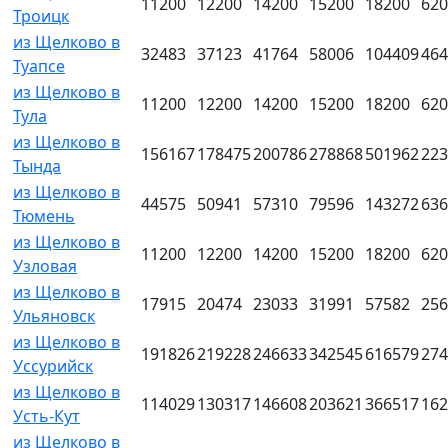
11200
12200
14200
15200
18200
620
Троицк
из Щелково в
32483
37123
41764
58006
104409
464
Туапсе
из Щелково в
11200
12200
14200
15200
18200
620
Тула
из Щелково в
156167
178475
200786
278868
501962
223
Тында
из Щелково в
44575
50941
57310
79596
143272
636
Тюмень
из Щелково в
11200
12200
14200
15200
18200
620
Узловая
из Щелково в
17915
20474
23033
31991
57582
256
Ульяновск
из Щелково в
191826
219228
246633
342545
616579
274
Уссурийск
из Щелково в
114029
130317
146608
203621
366517
162
Усть-Кут
из Щелково в