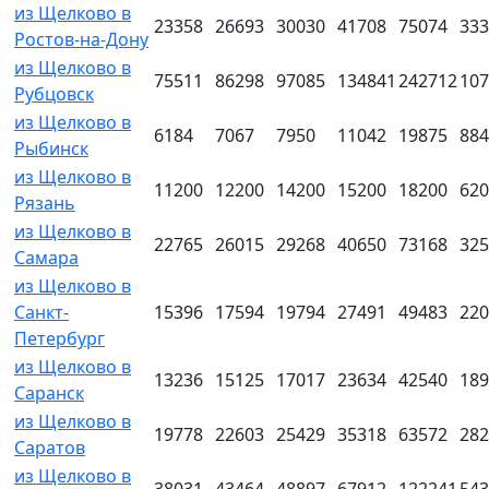
из Щелково в
23358
26693
30030
41708
75074
333
Ростов-на-Дону
из Щелково в
75511
86298
97085
134841
242712
107
Рубцовск
из Щелково в
6184
7067
7950
11042
19875
884
Рыбинск
из Щелково в
11200
12200
14200
15200
18200
620
Рязань
из Щелково в
22765
26015
29268
40650
73168
325
Самара
из Щелково в
Санкт-
15396
17594
19794
27491
49483
220
Петербург
из Щелково в
13236
15125
17017
23634
42540
189
Саранск
из Щелково в
19778
22603
25429
35318
63572
282
Саратов
из Щелково в
38031
43464
48897
67912
122241
543