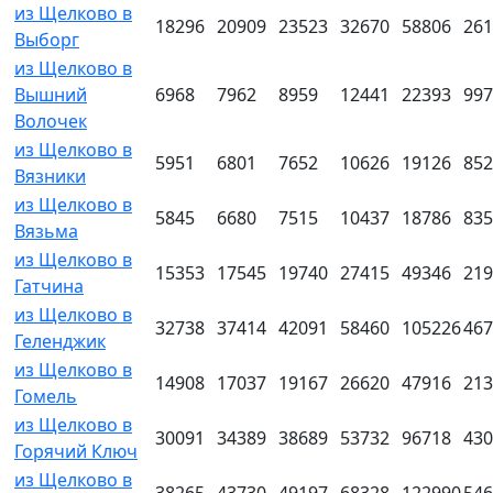
из Щелково в
18296
20909
23523
32670
58806
261
Выборг
из Щелково в
Вышний
6968
7962
8959
12441
22393
997
Волочек
из Щелково в
5951
6801
7652
10626
19126
852
Вязники
из Щелково в
5845
6680
7515
10437
18786
835
Вязьма
из Щелково в
15353
17545
19740
27415
49346
219
Гатчина
из Щелково в
32738
37414
42091
58460
105226
467
Геленджик
из Щелково в
14908
17037
19167
26620
47916
213
Гомель
из Щелково в
30091
34389
38689
53732
96718
430
Горячий Ключ
из Щелково в
38265
43730
49197
68328
122990
546