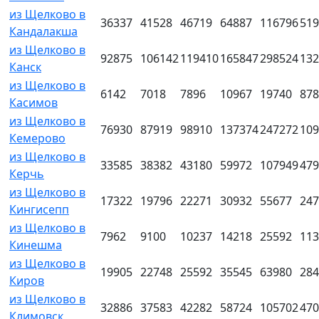
из Щелково в
36337
41528
46719
64887
116796
519
Кандалакша
из Щелково в
92875
106142
119410
165847
298524
132
Канск
из Щелково в
6142
7018
7896
10967
19740
878
Касимов
из Щелково в
76930
87919
98910
137374
247272
109
Кемерово
из Щелково в
33585
38382
43180
59972
107949
479
Керчь
из Щелково в
17322
19796
22271
30932
55677
247
Кингисепп
из Щелково в
7962
9100
10237
14218
25592
113
Кинешма
из Щелково в
19905
22748
25592
35545
63980
284
Киров
из Щелково в
32886
37583
42282
58724
105702
470
Климовск