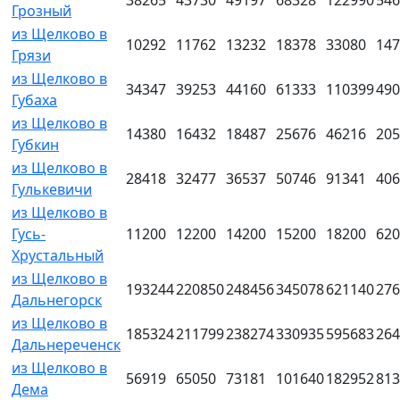
Грозный
из Щелково в
10292
11762
13232
18378
33080
147
Грязи
из Щелково в
34347
39253
44160
61333
110399
490
Губаха
из Щелково в
14380
16432
18487
25676
46216
205
Губкин
из Щелково в
28418
32477
36537
50746
91341
406
Гулькевичи
из Щелково в
Гусь-
11200
12200
14200
15200
18200
620
Хрустальный
из Щелково в
193244
220850
248456
345078
621140
276
Дальнегорск
из Щелково в
185324
211799
238274
330935
595683
264
Дальнереченск
из Щелково в
56919
65050
73181
101640
182952
813
Дема