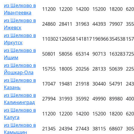
из Щелково в
11200
12200
14200
15200
18200
620
Ивантеевка
из Щелково в
24860
28411
31963
44393
79907
355
Ижевск
из Щелково в
110302
126058
141817
196966
354538
157
Иркутск
из Щелково в
50801
58056
65314
90713
163283
725
Ишим
из Щелково в
15755
18005
20256
28133
50639
225
Йошкар-Ола
из Щелково в
17047
19481
21918
30440
54791
243
Казань
из Щелково в
27994
31993
35992
49990
89980
400
Калининград
из Щелково в
11200
12200
14200
15200
18200
620
Калуга
из Щелково в
21345
24394
27443
38115
68607
305
Камышин