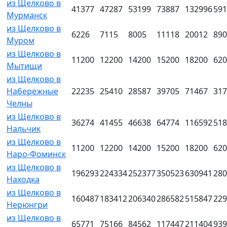
из Щелково в
41377
47287
53199
73887
132996
591
Мурманск
из Щелково в
6226
7115
8005
11118
20012
890
Муром
из Щелково в
11200
12200
14200
15200
18200
620
Мытищи
из Щелково в
Набережные
22235
25410
28587
39705
71467
317
Челны
из Щелково в
36274
41455
46638
64774
116592
518
Нальчик
из Щелково в
11200
12200
14200
15200
18200
620
Наро-Фоминск
из Щелково в
196293
224334
252377
350523
630941
280
Находка
из Щелково в
160487
183412
206340
286582
515847
229
Нерюнгри
из Щелково в
65771
75166
84562
117447
211404
939