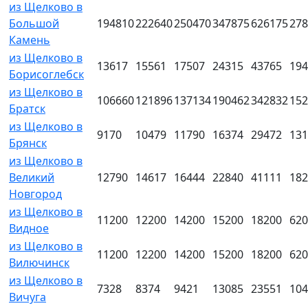
из Щелково в
Большой
194810
222640
250470
347875
626175
278
Камень
из Щелково в
13617
15561
17507
24315
43765
194
Борисоглебск
из Щелково в
106660
121896
137134
190462
342832
152
Братск
из Щелково в
9170
10479
11790
16374
29472
131
Брянск
из Щелково в
Великий
12790
14617
16444
22840
41111
182
Новгород
из Щелково в
11200
12200
14200
15200
18200
620
Видное
из Щелково в
11200
12200
14200
15200
18200
620
Вилючинск
из Щелково в
7328
8374
9421
13085
23551
104
Вичуга