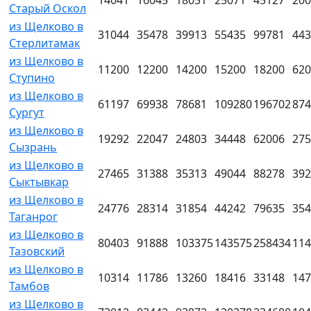
Старый Оскол
из Щелково в
31044
35478
39913
55435
99781
443
Стерлитамак
из Щелково в
11200
12200
14200
15200
18200
620
Ступино
из Щелково в
61197
69938
78681
109280
196702
874
Сургут
из Щелково в
19292
22047
24803
34448
62006
275
Сызрань
из Щелково в
27465
31388
35313
49044
88278
392
Сыктывкар
из Щелково в
24776
28314
31854
44242
79635
354
Таганрог
из Щелково в
80403
91888
103375
143575
258434
114
Тазовский
из Щелково в
10314
11786
13260
18416
33148
147
Тамбов
из Щелково в