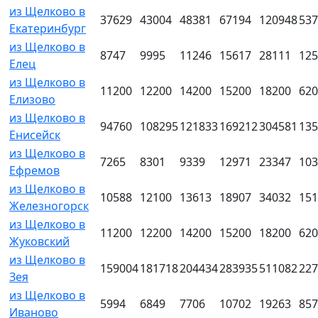
из Щелково в
37629
43004
48381
67194
120948
537
Екатеринбург
из Щелково в
8747
9995
11246
15617
28111
125
Елец
из Щелково в
11200
12200
14200
15200
18200
620
Елизово
из Щелково в
94760
108295
121833
169212
304581
135
Енисейск
из Щелково в
7265
8301
9339
12971
23347
103
Ефремов
из Щелково в
10588
12100
13613
18907
34032
151
Железногорск
из Щелково в
11200
12200
14200
15200
18200
620
Жуковский
из Щелково в
159004
181718
204434
283935
511082
227
Зея
из Щелково в
5994
6849
7706
10702
19263
857
Иваново