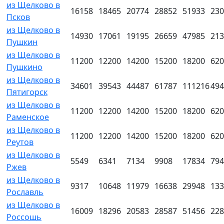
из Щелково в
16158
18465
20774
28852
51933
230
Псков
из Щелково в
14930
17061
19195
26659
47985
213
Пушкин
из Щелково в
11200
12200
14200
15200
18200
620
Пушкино
из Щелково в
34601
39543
44487
61787
111216
494
Пятигорск
из Щелково в
11200
12200
14200
15200
18200
620
Раменское
из Щелково в
11200
12200
14200
15200
18200
620
Реутов
из Щелково в
5549
6341
7134
9908
17834
794
Ржев
из Щелково в
9317
10648
11979
16638
29948
133
Рославль
из Щелково в
16009
18296
20583
28587
51456
228
Россошь