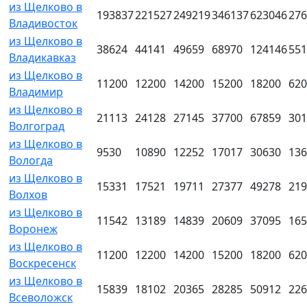
из Щелково в
193837
221527
249219
346137
623046
276
Владивосток
из Щелково в
38624
44141
49659
68970
124146
551
Владикавказ
из Щелково в
11200
12200
14200
15200
18200
620
Владимир
из Щелково в
21113
24128
27145
37700
67859
301
Волгоград
из Щелково в
9530
10890
12252
17017
30630
136
Вологда
из Щелково в
15331
17521
19711
27377
49278
219
Волхов
из Щелково в
11542
13189
14839
20609
37095
165
Воронеж
из Щелково в
11200
12200
14200
15200
18200
620
Воскресенск
из Щелково в
15839
18102
20365
28285
50912
226
Всеволожск