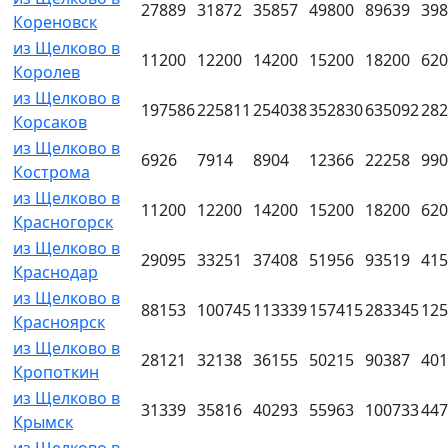
27889
31872
35857
49800
89639
398
Кореновск
из Щелково в
11200
12200
14200
15200
18200
620
Королев
из Щелково в
197586
225811
254038
352830
635092
282
Корсаков
из Щелково в
6926
7914
8904
12366
22258
990
Кострома
из Щелково в
11200
12200
14200
15200
18200
620
Красногорск
из Щелково в
29095
33251
37408
51956
93519
415
Краснодар
из Щелково в
88153
100745
113339
157415
283345
125
Красноярск
из Щелково в
28121
32138
36155
50215
90387
401
Кропоткин
из Щелково в
31339
35816
40293
55963
100733
447
Крымск
из Щелково в