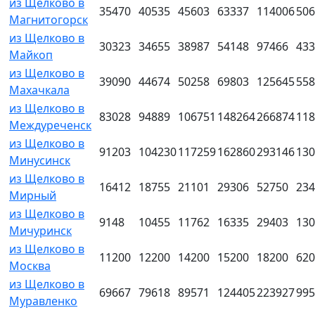
из Щелково в
35470
40535
45603
63337
114006
506
Магнитогорск
из Щелково в
30323
34655
38987
54148
97466
433
Майкоп
из Щелково в
39090
44674
50258
69803
125645
558
Махачкала
из Щелково в
83028
94889
106751
148264
266874
118
Междуреченск
из Щелково в
91203
104230
117259
162860
293146
130
Минусинск
из Щелково в
16412
18755
21101
29306
52750
234
Мирный
из Щелково в
9148
10455
11762
16335
29403
130
Мичуринск
из Щелково в
11200
12200
14200
15200
18200
620
Москва
из Щелково в
69667
79618
89571
124405
223927
995
Муравленко