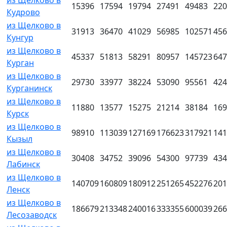
15396
17594
19794
27491
49483
220
Кудрово
из Щелково в
31913
36470
41029
56985
102571
456
Кунгур
из Щелково в
45337
51813
58291
80957
145723
647
Курган
из Щелково в
29730
33977
38224
53090
95561
424
Курганинск
из Щелково в
11880
13577
15275
21214
38184
169
Курск
из Щелково в
98910
113039
127169
176623
317921
141
Кызыл
из Щелково в
30408
34752
39096
54300
97739
434
Лабинск
из Щелково в
140709
160809
180912
251265
452276
201
Ленск
из Щелково в
186679
213348
240016
333355
600039
266
Лесозаводск